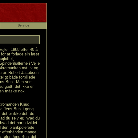
Service
jle i 1988 efter 40 år
or at forlade sin læst
øjloftet,
pinderihallerne i Vejle
skrotbunken nyt liv og
turer. Robert Jacobsen
eligt både forbillede
Jens Buhl. Men som
ed godt, det ikke er
men måske nok
g kromanden Knud
tte Jens Buhl i gang
 det er ikke det, de
vad du selv er, hvad du
, hvad det har udviklet
od den blankpolerede
or efterhånden mange
g føler Jens Buhl det