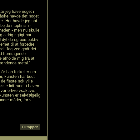
te jeg have noget i
Måske havde det noget
øre. Her havde jeg sat
bejde i topfinish -
rneden - men nu skulle
 aldrig rigtigt har
 dybde og perspektiv
rnet til at forbedre
d. Jeg ved godt det
ed fremragende
e afholde mig fra at
pændende metal."
 når han fortæller om
år, kunsten har budt
de fleste nok ville
nusse lidt rundt i haven
e var erhvervsaktive.
Kunsten er selvfølgelig
ndre måder, for vi
Til toppen