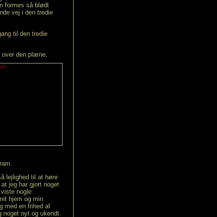
n formes så blødt
de vej i den tredie
ng til den tredie
gå over den plæne,
kram.
 lejlighed til at høre
at jeg har gjort noget
 viste nogle
 mit hjem og min
ig med en frihed af
ig noget nyt og ukendt.