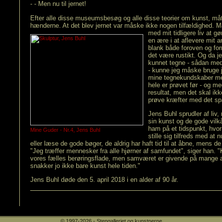
- - Men nu til jernet!
Efter alle disse museumsbesøg og alle disse teorier om kunst, måt
hænderne. At det blev jernet var måske ikke nogen tilfældighed. 
med mit tidligere liv at g
en ære i at aflevere mit ar
blank både foroven og fo
det være rustikt. Og da jeg
kunnet tegne - sådan med
- kunne jeg måske bruge je
mine tegnekundskaber me
hele er prøvet før - og m
resultat, men det skal ikk
prøve kræfter med det s
Jens Buhl sprudler af liv,
sin kunst og de gode vilk
ham på et tidspunkt, hvor 
Mine Guder - Nr.4, Jens Buhl
stille sig tilfreds med at 
eller læse de gode bøger, de aldrig har haft tid til at åbne, mens d
"Jeg træffer mennesker fra alle hjørner af samfundet", siger han. "
vores fælles berøringsflade, men samværet er givende på mange a
snakker jo ikke bare kunst hele tiden."
Jens Buhl døde den 5. april 2018 i en alder af 90 år.
© 1997-2026 - Stengalleriet og kunstnerne