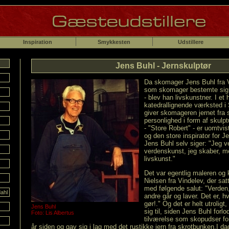
Inspiration
Smykkesten
Udstillere
Jens Buhl - Jernskulptør
Da skomager Jens Buhl fra Ve
som skomager bestemte sig f
- blev han livskunstner. I et h
katedrallignende værksted i S
giver skomageren jernet fra 
personlighed i form af skulp
- "Store Robert" - er uomtvist
og den store inspirator for 
Jens Buhl selv siger: "Jeg v
verdenskunst, jeg skaber, 
livskunst."
Det var egentlig maleren o
Nielsen fra Vindelev, der sa
med følgende salut: "Verden,
ahl
andre går og laver. Det er, h
gør!." Og det er helt utroligt
Jens Buhl
sig til, siden Jens Buhl forl
Foto: Lis Albertus
tilværelse som skopudser f
år siden og gav sig i lag med det rustikke jern fra skrotbunken.I da