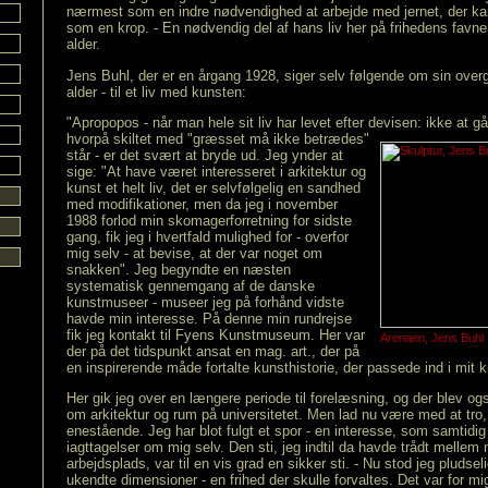
nærmest som en indre nødvendighed at arbejde med jernet, der ka
som en krop. - En nødvendig del af hans liv her på frihedens favnen
alder.
Jens Buhl, der er en årgang 1928, siger selv følgende om sin overga
alder - til et liv med kunsten:
"Apropopos - når man hele sit liv har levet efter devisen: ikke at 
hvorpå skiltet med "græsset må
ikke betrædes"
står - er det svært at bryde ud. Jeg ynder at
sige: "At have været interesseret i arkitektur og
kunst et helt liv, det er selvfølgelig en sandhed
med modifikationer, men da jeg i november
1988 forlod min skomagerforretning for sidste
gang, fik jeg i hvertfald mulighed for - overfor
mig selv - at bevise, at der var noget om
snakken". Jeg begyndte en næsten
systematisk gennemgang af de danske
kunstmuseer - museer jeg på forhånd vidste
havde min interesse. På denne min rundrejse
fik jeg kontakt til Fyens Kunstmuseum. Her var
Arenaen, Jens Buhl
der på det tidspunkt ansat en mag. art., der på
en inspirerende måde fortalte kunsthistorie, der passede ind i mit 
Her gik jeg over en længere periode til forelæsning, og der blev også
om arkitektur og rum på universitetet. Men lad nu være med at tro, 
enestående. Jeg har blot fulgt et spor - en interesse, som samtidig
iagttagelser om mig selv. Den sti, jeg indtil da havde trådt mellem
arbejdsplads, var til en vis grad en sikker sti. - Nu stod jeg pludsel
ukendte dimensioner - en frihed der skulle forvaltes. Det var for m