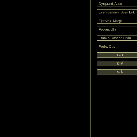
Dyrgaard, Aase
Even-Jensen, Sven Erik
Fjerbæk, Margit
Fobian, Ulla
Franko-Dossar, Frida
Frello, Otto
G-J
K-M
N-Å