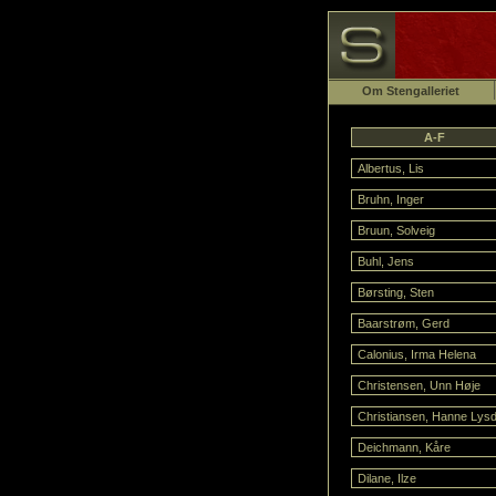
Om Stengalleriet
A-F
Albertus, Lis
Bruhn, Inger
Bruun, Solveig
Buhl, Jens
Børsting, Sten
Baarstrøm, Gerd
Calonius, Irma Helena
Christensen, Unn Høje
Christiansen, Hanne Lysd
Deichmann, Kåre
Dilane, Ilze