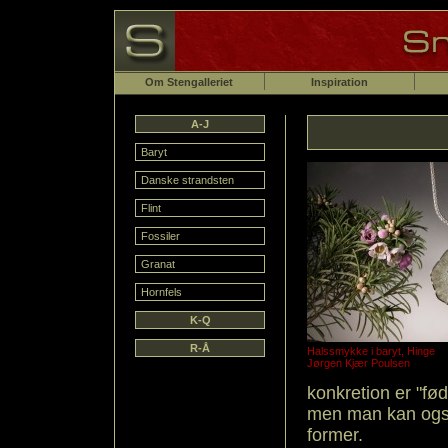
Om Stengalleriet
Inspiration
A-J
Baryt
Danske strandsten
Flint
Fossiler
Granat
Hornfels
K-Q
R-Å
Halssmykke i baryt, Hinge
Jørgen Kjær Poulsen
konkretion er "fø
men man kan ogs
former.