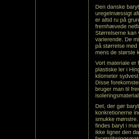
Den danske baryt
uregelmæssigt afr
er altid ru på gr
fremhævede netfor
Størrelserne kan
varierende. De m
på størrelse med 
mens de største ka
Vort materiale er 
plastiske ler i Hi
kilometer sydvest
Disse forekomster 
bruger man til frem
isoleringsmateria
Det, der gør baryt
konkretionerne ind
smukke mønstre. 
findes baryt i ma
ikke ligner den da
facetslibningsmat